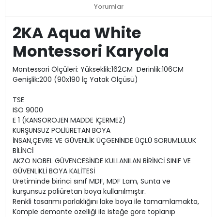
Yorumlar
2KA Aqua White
Montessori Karyola
Montessori Ölçüleri: Yükseklik:162CM Derinlik:106CM
Genişlik:200 (90x190 İç Yatak Ölçüsü)
TSE
ISO 9000
E 1 (KANSOROJEN MADDE İÇERMEZ)
KURŞUNSUZ POLİÜRETAN BOYA
İNSAN,ÇEVRE VE GÜVENLİK ÜÇGENİNDE ÜÇLÜ SORUMLULUK
BİLİNCİ
AKZO NOBEL GÜVENCESİNDE KULLANILAN BİRİNCİ SINIF VE
GÜVENLİKLİ BOYA KALİTESİ
Üretiminde birinci sınıf MDF, MDF Lam, Sunta ve
kurşunsuz poliüretan boya kullanılmıştır.
Renkli tasarımı parlaklığını lake boya ile tamamlamakta,
Komple demonte özelliği ile isteğe göre toplanıp