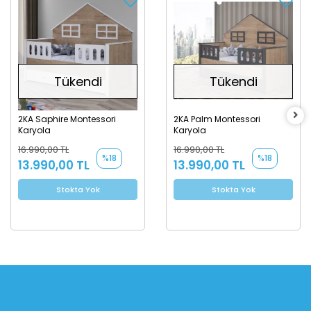
Tükendi
Tükendi
2KA Saphire Montessori
2KA Palm Montessori
Karyola
Karyola
16.990,00 TL
16.990,00 TL
%18
%18
13.990,00 TL
13.990,00 TL
Stokta Yok
Stokta Yok