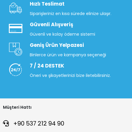
Hızlı Teslimat
Siparişleriniz en kısa sürede elinize ulaşır.
Güvenli Alışveriş
Güvenli ve kolay ödeme sistemi
Geniş Ürün Yelpazesi
Binlerce ürün ve kampanya seçeneği
7 / 24 DESTEK
Öneri ve şikayetlerinizi bize iletebilirsiniz.
Müşteri Hattı
+90 537 212 94 90