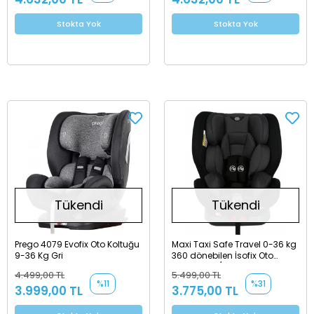
Stokta Yok
Stokta Yok
Tükendi
Tükendi
Prego 4079 Evofix Oto Koltuğu
Maxi Taxi Safe Travel 0-36 kg
9-36 Kg Gri
360 dönebilen İsofix Oto
Koltuğu Gri/Siyah
4.499,00 TL
5.499,00 TL
%11
%31
3.999,00 TL
3.775,00 TL