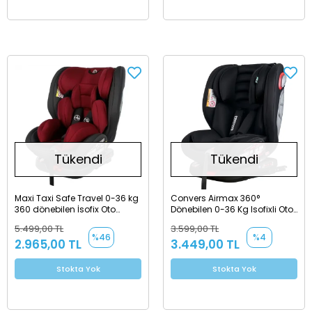
Tükendi
Tükendi
Maxi Taxi Safe Travel 0-36 kg
Convers Airmax 360°
360 dönebilen İsofix Oto
Dönebilen 0-36 Kg Isofixli Oto
Koltuğu
Koltuğu
5.499,00 TL
3.599,00 TL
%46
%4
2.965,00 TL
3.449,00 TL
Stokta Yok
Stokta Yok