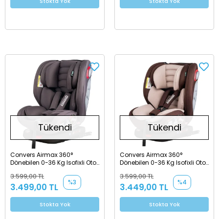
Stokta Yok
Stokta Yok
Tükendi
Tükendi
Convers Airmax 360°
Convers Airmax 360°
Dönebilen 0-36 Kg Isofixli Oto
Dönebilen 0-36 Kg Isofixli Oto
Koltuğu Füme
Koltuğu Bej
3.599,00 TL
3.599,00 TL
%3
%4
3.499,00 TL
3.449,00 TL
Stokta Yok
Stokta Yok