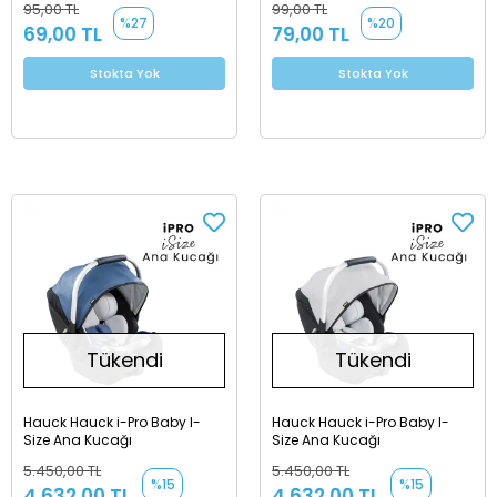
95,00 TL
99,00 TL
%27
%20
69,00 TL
79,00 TL
Stokta Yok
Stokta Yok
Tükendi
Tükendi
Hauck Hauck i-Pro Baby I-
Hauck Hauck i-Pro Baby I-
Size Ana Kucağı
Size Ana Kucağı
5.450,00 TL
5.450,00 TL
%15
%15
4.632,00 TL
4.632,00 TL