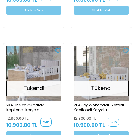
Stokta Yok
Stokta Yok
Tükendi
Tükendi
2KA Line Yavru Yataklı
2KA Joy White Yavru Yataklı
Kapitoneli Karyola
Kapitoneli Karyola
12.900,00 TL
12.900,00 TL
%16
%16
10.900,00 TL
10.900,00 TL