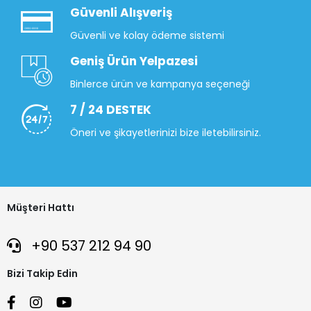
Güvenli Alışveriş
Güvenli ve kolay ödeme sistemi
Geniş Ürün Yelpazesi
Binlerce ürün ve kampanya seçeneği
7 / 24 DESTEK
Öneri ve şikayetlerinizi bize iletebilirsiniz.
Müşteri Hattı
+90 537 212 94 90
Bizi Takip Edin