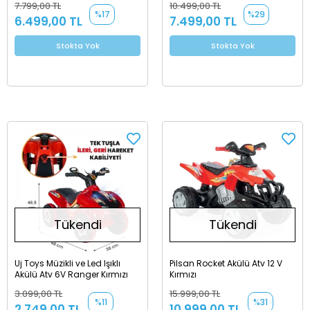
7.799,00 TL
10.499,00 TL
Aracı
%17
%29
6.499,00 TL
7.499,00 TL
Stokta Yok
Stokta Yok
Tükendi
Tükendi
Uj Toys Müzikli ve Led Işıklı
Pilsan Rocket Akülü Atv 12 V
Akülü Atv 6V Ranger Kırmızı
Kırmızı
3.099,00 TL
15.999,00 TL
%11
%31
2.749,00 TL
10.999,00 TL