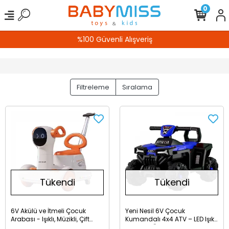
0
%100 Güvenli Alışveriş
Filtreleme
Sıralama
Tükendi
Tükendi
6V Akülü ve İtmeli Çocuk
Yeni Nesil 6V Çocuk
Arabası - Işıklı, Müzikli, Çift
Kumandalı 4x4 ATV – LED Işık
Motorlu
ve Müzik Özellikli Akülü Arazi