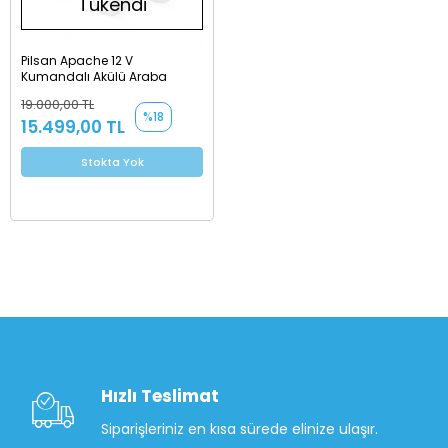
Tükendi
Pilsan Apache 12 V
Kumandalı Akülü Araba
19.000,00 TL
%18
15.499,00 TL
Stokta Yok
Hızlı Teslimat
Siparişleriniz en kısa sürede elinize ulaşır.