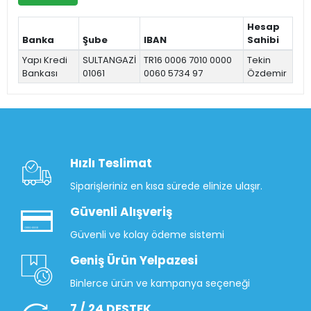
Hesap
Banka
Şube
IBAN
Sahibi
Yapı Kredi
SULTANGAZİ
TR16 0006 7010 0000
Tekin
Bankası
01061
0060 5734 97
Özdemir
Hızlı Teslimat
Siparişleriniz en kısa sürede elinize ulaşır.
Güvenli Alışveriş
Güvenli ve kolay ödeme sistemi
Geniş Ürün Yelpazesi
Binlerce ürün ve kampanya seçeneği
7 / 24 DESTEK