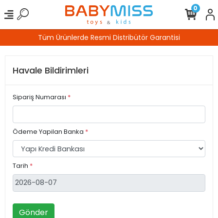
0
Tüm Ürünlerde Resmi Distribütör Garantisi
Havale Bildirimleri
Sipariş Numarası
*
Ödeme Yapilan Banka
*
Tarih
*
Gönder