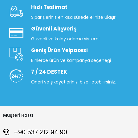
Hızlı Teslimat
Siparişleriniz en kısa sürede elinize ulaşır.
Güvenli Alışveriş
Güvenli ve kolay ödeme sistemi
Geniş Ürün Yelpazesi
Binlerce ürün ve kampanya seçeneği
7 / 24 DESTEK
Öneri ve şikayetlerinizi bize iletebilirsiniz.
Müşteri Hattı
+90 537 212 94 90