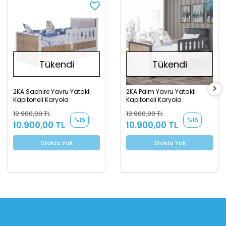
Tükendi
Tükendi
2KA Saphire Yavru Yataklı
2KA Palm Yavru Yataklı
Kapitoneli Karyola
Kapitoneli Karyola
12.900,00 TL
12.900,00 TL
%16
%16
10.900,00 TL
10.900,00 TL
Stokta Yok
Stokta Yok