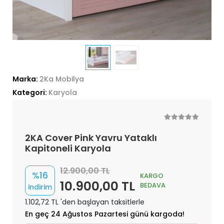
Marka:
2Ka Mobilya
Kategori:
Karyola
2KA Cover Pink Yavru Yataklı
Kapitoneli Karyola
12.900,00 TL
%16
KARGO
10.900,00 TL
BEDAVA
indirim
1.102,72 TL 'den başlayan taksitlerle
En geç 24 Ağustos Pazartesi günü kargoda!