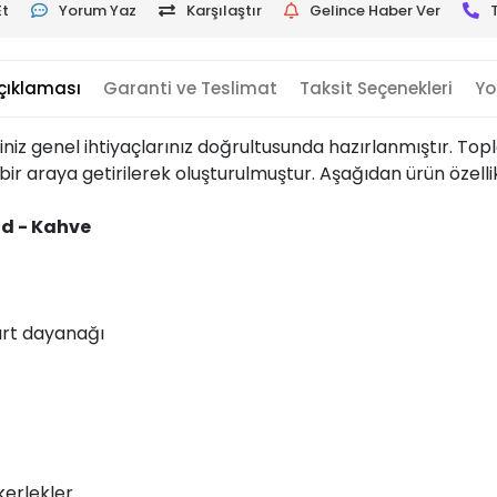
Et
Yorum Yaz
Karşılaştır
Gelince Haber Ver
çıklaması
Garanti ve Teslimat
Taksit Seçenekleri
Yo
iniz genel ihtiyaçlarınız doğrultusunda hazırlanmıştır. To
bir araya getirilerek oluşturulmuştur. Aşağıdan ürün özellikl
ld - Kahve
sırt dayanağı
ekerlekler