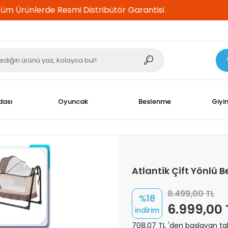
%100 Güvenli Alışveriş
dası
Oyuncak
Beslenme
Giyi
Atlantik Çift Yönlü 
8.499,00 TL
%18
6.999,00 
indirim
708,07 TL 'den başlayan tak