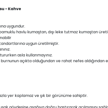
su - Kahve
mına uygundur.
pamuklu havlu kumaştan, dışı leke tutmaz kumaştan üretil
abilir
tandartlarına uygun üretilmiştir.
nınız.
tururken asla kullanmayınız.
 ve burnunun açıkta olduğundan ve rahat nefes aldığından e
azla yer kaplamaz ve şık bir görünüme sahiptir.
uşak gövdesine aşağıya doğru bastırarak açılmasını sağla