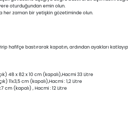
 yere oturduğundan emin olun.
a her zaman bir yetişkin gözetiminde olun.
irip hafifçe bastırarak kapatın, ardından ayakları katlayı
çık) 48 x 82 x 10 cm (kapalı),Hacmi 33 Litre
ık) 11x3,5 cm (kapalı),Hacmi : 1,2 Litre
7 cm (kapalı) , Hacmi : 12 Litre