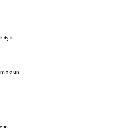
miştir.
min olun.
yın.