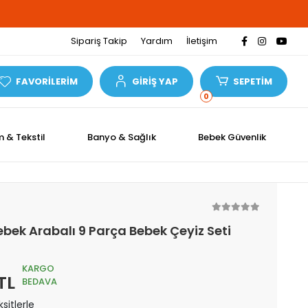
Sipariş Takip
Yardım
İletişim
FAVORİLERİM
GİRİŞ YAP
SEPETİM
0
m & Tekstil
Banyo & Sağlık
Bebek Güvenlik
Bebek Arabalı 9 Parça Bebek Çeyiz Seti
KARGO
TL
BEDAVA
sitlerle