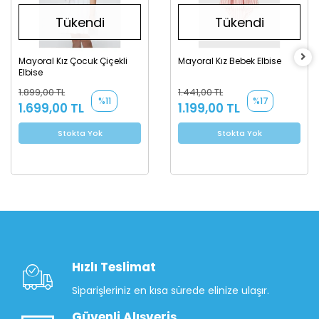
Tükendi
Tükendi
Mayoral Kız Çocuk Çiçekli
Mayoral Kız Bebek Elbise
Elbise
1.899,00 TL
1.441,00 TL
%11
%17
1.699,00 TL
1.199,00 TL
Stokta Yok
Stokta Yok
Hızlı Teslimat
Siparişleriniz en kısa sürede elinize ulaşır.
Güvenli Alışveriş