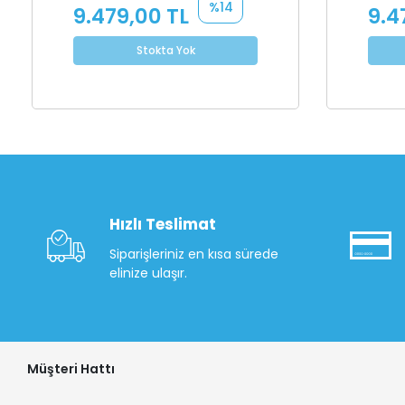
%14
9.479,00 TL
9.4
Stokta Yok
Hızlı Teslimat
Siparişleriniz en kısa sürede
elinize ulaşır.
Müşteri Hattı