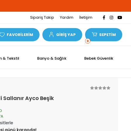
Sipariş Takip
Yardım
İletişim
FAVORİLERİM
GİRİŞ YAP
SEPETİM
0
m & Tekstil
Banyo & Sağlık
Bebek Güvenlik
 Sallanır Ayco Beşik
O
VA
itlerle
esi günü kargoda!