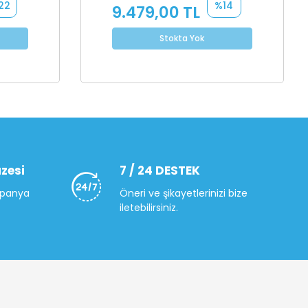
22
%14
9.479,00 TL
Stokta Yok
zesi
7 / 24 DESTEK
mpanya
Öneri ve şikayetlerinizi bize
iletebilirsiniz.