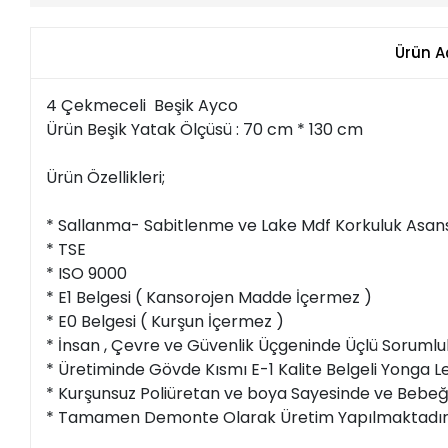
Ürün A
4 Çekmeceli Beşik Ayco
Ürün Beşik Yatak Ölçüsü : 70 cm * 130 cm
Ürün Özellikleri;
* Sallanma- Sabitlenme ve Lake Mdf Korkuluk Asansör
* TSE
* ISO 9000
* E1 Belgesi ( Kansorojen Madde İçermez )
* E0 Belgesi ( Kurşun İçermez )
* İnsan , Çevre ve Güvenlik Üçgeninde Üçlü Sorumlulu
* Üretiminde Gövde Kısmı E-1 Kalite Belgeli Yonga 
* Kurşunsuz Poliüretan ve boya Sayesinde ve Beb
* Tamamen Demonte Olarak Üretim Yapılmaktadır