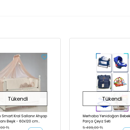
Tükendi
Tükendi
 Smart Kral Sallanır Ahşap
Merhaba Yenidoğan Bebek 
anı Beşik - 60x120 cm
Parça Çeyiz Seti
z-motto pudra)
,00 TL
5.499,00 TL