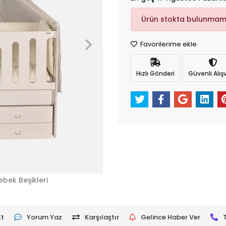
Ürün stokta bulunmam
Favorilerime ekle
Hızlı Gönderi
Güvenli Alışv
ebek Beşikleri
Et
Yorum Yaz
Karşılaştır
Gelince Haber Ver