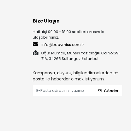
Bize Ulaşın
Haftaiçi 09:00 - 18:00 saatleri arasında
ulaşabilirsiniz.
info@babymiss.com.tr
Uğur Mumcu, Muhsin Yazıcıoğlu Cd No:69-
71A, 34265 Sultangazi/İstanbul
Kampanya, duyuru, bilgilendirmelerden e-
posta ile haberdar olmak istiyorum.
Gönder