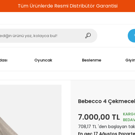
%100 Güvenli Alışveriş
dası
Oyuncak
Beslenme
Giyi
Bebecco 4 Çekmeceli
KARG
7.000,00 TL
BEDA
708,17 TL 'den başlayan taks
En geç 17 Ağustos Pazart