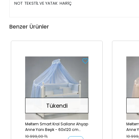
NOT TEKSTİL VE YATAK HARİÇ
Benzer Ürünler
Tükendi
Meltem Smart Kral Sallanır Ahşap
Meltem
Anne Yanı Beşik - 60x120 cm
Anne Y
(beyaz-mavi)
(beya
10.999,00 TL
10.999