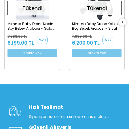
Tükendi
Tükendi
Mimma Baby Drone Kabin
Mimma Baby Drone Kabin
Boy Bebek Arabası - Gold
Boy Bebek Arabası - Siyah
Antrasit
7.999,00 TL
7.999,00 TL
%23
%22
6.199,00 TL
6.200,00 TL
Stokta Yok
Stokta Yok
Hızlı Teslimat
Siparişleriniz en kısa sürede elinize ulaşır.
Güvenli Alışveriş