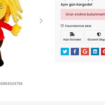
Aynı gün kargoda!
Ürün stokta bulunmam
Favorilerime ekle
Hızlı Gönderi
Güvenli Alışv
80863024799