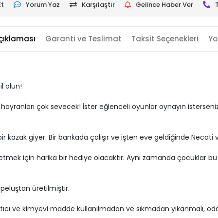
Et
Yorum Yaz
Karşılaştır
Gelince Haber Ver
çıklaması
Garanti ve Teslimat
Taksit Seçenekleri
Yo
l olun!
ayranları çok sevecek! İster eğlenceli oyunlar oynayın isterseniz 
 bir kazak giyer. Bir bankada çalışır ve işten eve geldiğinde Necati
lu etmek için harika bir hediye olacaktır. Aynı zamanda çocuklar b
 peluştan üretilmiştir.
ğartıcı ve kimyevi madde kullanılmadan ve sıkmadan yıkanmalı, oda 