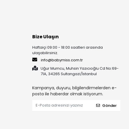
Bize Ulaşın
Haftaiçi 09:00 - 18:00 saatleri arasında
ulaşabilirsiniz.
info@babymiss.com.tr
Uğur Mumcu, Muhsin Yazıcıoğlu Cd No:69-
71A, 34265 Sultangazi/İstanbul
Kampanya, duyuru, bilgilendirmelerden e-
posta ile haberdar olmak istiyorum.
Gönder