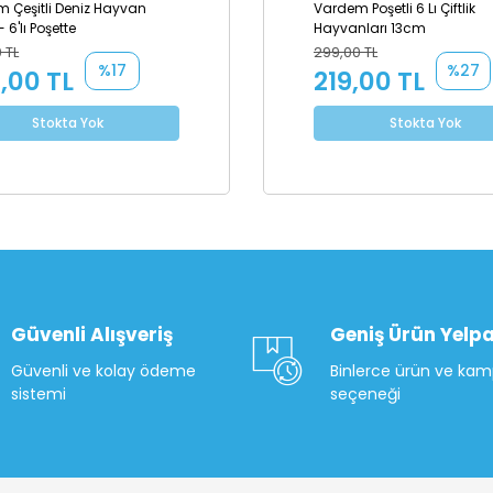
 Çeşitli Deniz Hayvan
Vardem Poşetli 6 Lı Çiftlik
- 6'lı Poşette
Hayvanları 13cm
 TL
299,00 TL
%17
%27
,00 TL
219,00 TL
Stokta Yok
Stokta Yok
Güvenli Alışveriş
Geniş Ürün Yelpa
Güvenli ve kolay ödeme
Binlerce ürün ve ka
sistemi
seçeneği