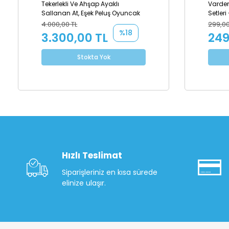
Tekerlekli Ve Ahşap Ayaklı
Vardem
Sallanan At, Eşek Peluş Oyuncak
Setleri 
4.000,00 TL
299,00
%18
3.300,00 TL
249
Stokta Yok
Hızlı Teslimat
Siparişleriniz en kısa sürede
elinize ulaşır.