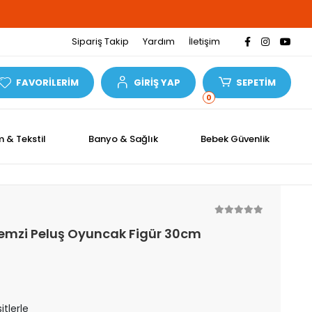
%100 Güvenli Alışveriş
Sipariş Takip
Yardım
İletişim
FAVORİLERİM
GİRİŞ YAP
SEPETİM
0
m & Tekstil
Banyo & Sağlık
Bebek Güvenlik
Remzi Peluş Oyuncak Figür 30cm
itlerle