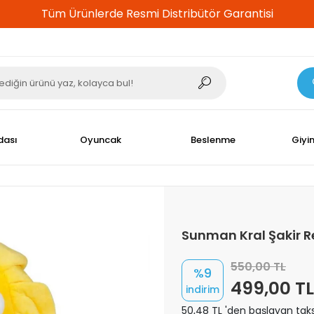
dası
Oyuncak
Beslenme
Giyi
Sunman Kral Şakir 
550,00 TL
%9
499,00 TL
indirim
50,48 TL 'den başlayan taks