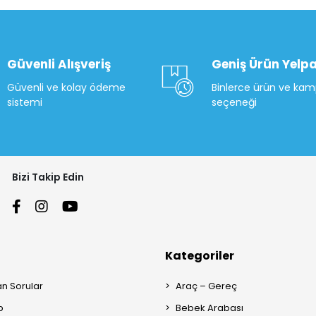
Güvenli Alışveriş
Geniş Ürün Yelpa
Güvenli ve kolay ödeme
Binlerce ürün ve ka
sistemi
seçeneği
Bizi Takip Edin
Kategoriler
an Sorular
Araç – Gereç
p
Bebek Arabası