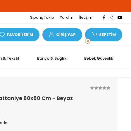
Sipariş Takip
Yardım
İletişim
FAVORİLERİM
GİRİŞ YAP
SEPETİM
0
m & Tekstil
Banyo & Sağlık
Bebek Güvenlik
attaniye 80x80 Cm - Beyaz
lerle