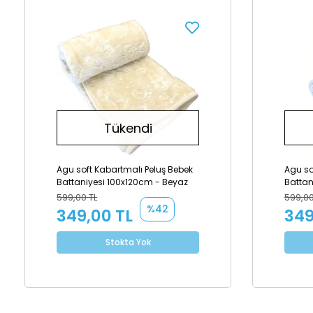
Tükendi
Agu soft Kabartmalı Peluş Bebek
Agu so
Battaniyesi 100x120cm - Beyaz
Battan
599,00 TL
599,00
%42
349,00 TL
349
Stokta Yok