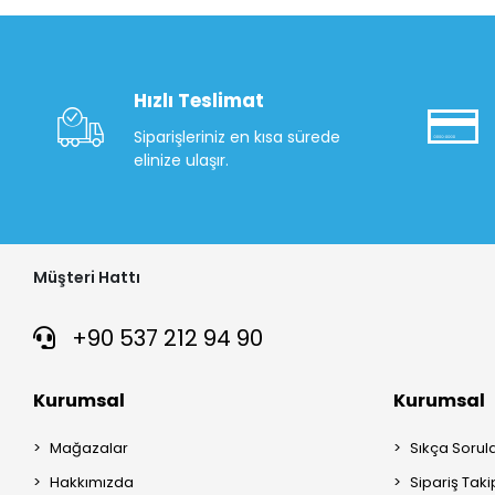
Hızlı Teslimat
Siparişleriniz en kısa sürede
elinize ulaşır.
Müşteri Hattı
+90 537 212 94 90
Kurumsal
Kurumsal
Mağazalar
Sıkça Sorul
Hakkımızda
Sipariş Taki