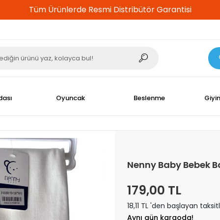
%100 Güvenli Alışveriş
dası
Oyuncak
Beslenme
Giyi
Nenny Baby Bebek B
179,00 TL
18,11 TL 'den başlayan taksit
Aynı gün kargoda!