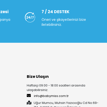
zesi
7 / 24 DESTEK
mpanya
Öneri ve şikayetlerinizi bize
iletebilirsiniz.
Bize Ulaşın
Haftaiçi 09:00 - 18:00 saatleri arasında
ulaşabilirsiniz.
info@babymiss.com.tr
Uğur Mumcu, Muhsin Yazıcıoğlu Cd No:69-