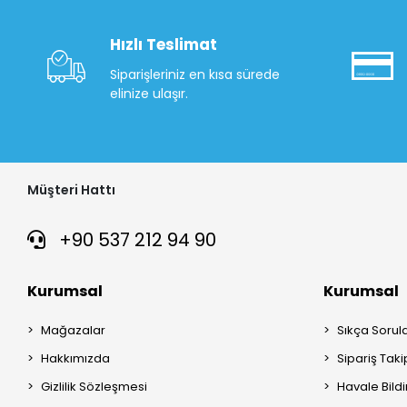
Hızlı Teslimat
Siparişleriniz en kısa sürede
elinize ulaşır.
Müşteri Hattı
+90 537 212 94 90
Kurumsal
Kurumsal
Mağazalar
Sıkça Sorul
Hakkımızda
Sipariş Taki
Gizlilik Sözleşmesi
Havale Bildi