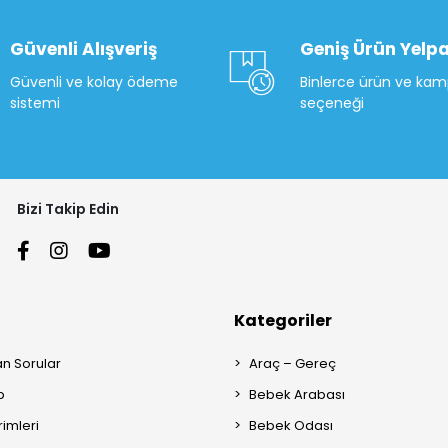
Güvenli Alışveriş
Geniş Ürün Yelpa
Güvenli ve kolay ödeme
Binlerce ürün ve ka
sistemi
seçeneği
Bizi Takip Edin
Kategoriler
an Sorular
Araç – Gereç
p
Bebek Arabası
rimleri
Bebek Odası