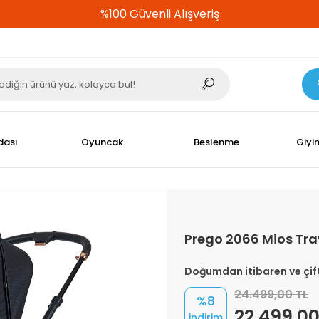
%100 Güvenli Alışveriş
dası
Oyuncak
Beslenme
Giyi
Prego 2066 Mios Tra
Doğumdan itibaren ve çift 
24.499,00 TL
%8
22.499,00
indirim