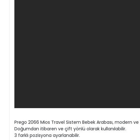
Prego 2066 Mios Travel Sistem Bebek Arabası, modern ve şı
Doğumdan itibaren ve çift yönlü olarak kullanılabilir.
3 farklı pozisyona ayarlanabilir.