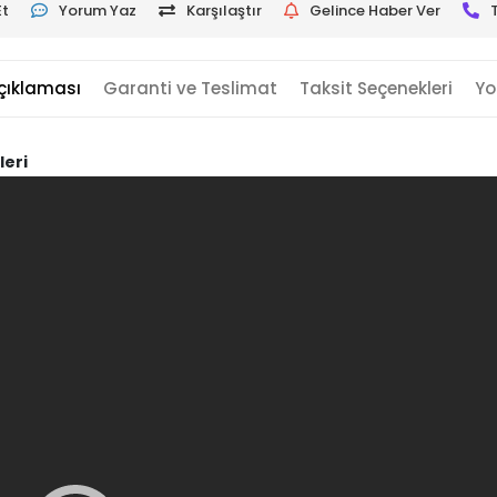
Et
Yorum Yaz
Karşılaştır
Gelince Haber Ver
çıklaması
Garanti ve Teslimat
Taksit Seçenekleri
Yo
leri