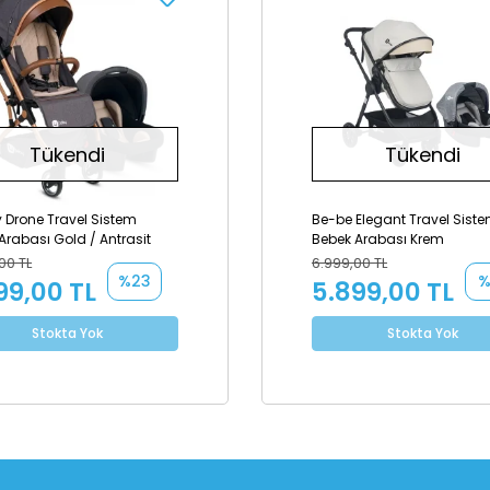
Tükendi
Tükendi
 Drone Travel Sistem
Be-be Elegant Travel Sist
Arabası Gold / Antrasit
Bebek Arabası Krem
00 TL
6.999,00 TL
%23
%
99,00 TL
5.899,00 TL
Stokta Yok
Stokta Yok