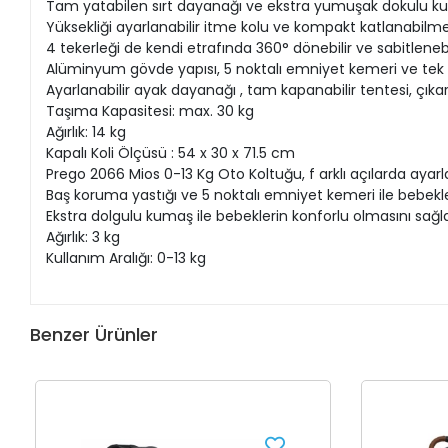
Tam yatabilen sırt dayanağı ve ekstra yumuşak dokulu ku
Yüksekliği ayarlanabilir itme kolu ve kompakt katlanabilme 
4 tekerleği de kendi etrafında 360° dönebilir ve sabitlenebil
Alüminyum gövde yapısı, 5 noktalı emniyet kemeri ve tek no
Ayarlanabilir ayak dayanağı , tam kapanabilir tentesi, çıkar
Taşıma Kapasitesi: max. 30 kg
Ağırlık: 14 kg
Kapalı Koli Ölçüsü : 54 x 30 x 71.5 cm
Prego 2066 Mios 0-13 Kg Oto Koltuğu, f arklı açılarda ayar
Baş koruma yastığı ve 5 noktalı emniyet kemeri ile bebekle
Ekstra dolgulu kumaş ile bebeklerin konforlu olmasını sağla
Ağırlık: 3 kg
Kullanım Aralığı: 0-13 kg
Benzer Ürünler