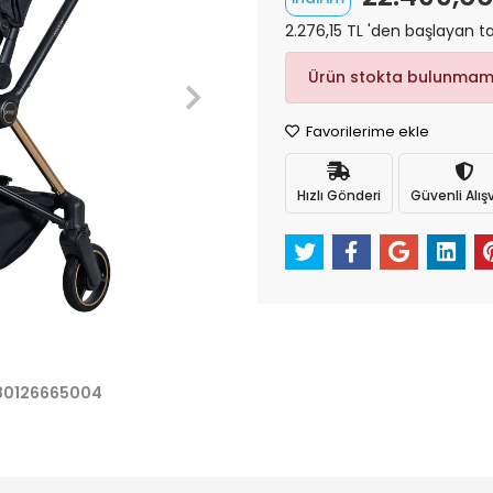
2.276,15 TL 'den başlayan ta
Ürün stokta bulunmam
Favorilerime ekle
Hızlı Gönderi
Güvenli Alışv
80126665004