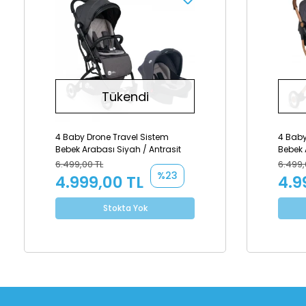
Tükendi
4 Baby Drone Travel Sistem
4 Baby
Bebek Arabası Siyah / Antrasit
Bebek 
6.499,00 TL
6.499,
%23
4.999,00 TL
4.9
Stokta Yok