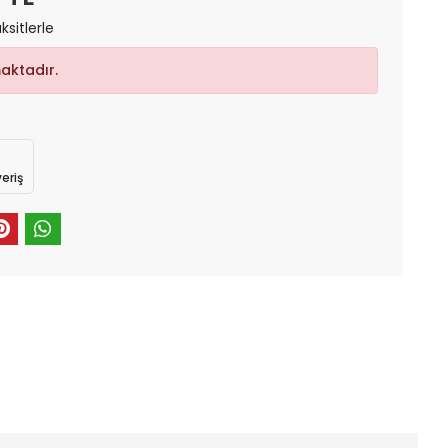
ksitlerle
aktadır.
eriş