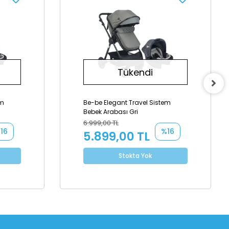
Tükendi
em
Be-be Elegant Travel Sistem
Bebek Arabası Gri
6.999,00 TL
16
%16
5.899,00 TL
Stokta Yok