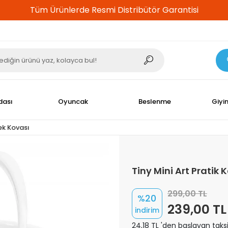
dası
Oyuncak
Beslenme
Giyi
ek Kovası
Tiny Mini Art Pratik 
299,00 TL
%20
239,00 TL
indirim
24,18 TL 'den başlayan taksi