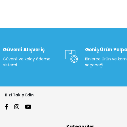
Güvenli Alışveriş
Geniş Ürün Yelpa
Güvenli ve kolay ödeme
Binlerce ürün ve ka
sistemi
seçeneği
Bizi Takip Edin
Kategoriler