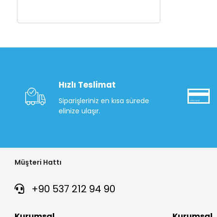
Hızlı Teslimat
Siparişleriniz en kısa sürede
elinize ulaşır.
Müşteri Hattı
+90 537 212 94 90
Kurumsal
Kurumsal