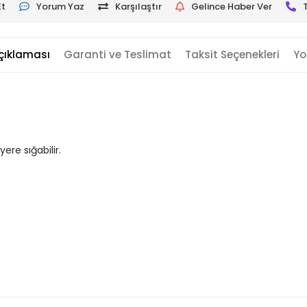
Et
Yorum Yaz
Karşılaştır
Gelince Haber Ver
çıklaması
Garanti ve Teslimat
Taksit Seçenekleri
Yo
re sığabilir.