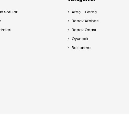
an Sorular
Araç – Gereç
p
Bebek Arabası
rimleri
Bebek Odası
Oyuncak
Beslenme