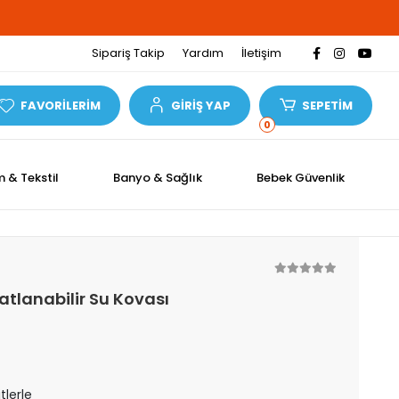
%
Sipariş Takip
Yardım
İletişim
FAVORİLERİM
GİRİŞ YAP
SEPETİM
0
m & Tekstil
Banyo & Sağlık
Bebek Güvenlik
Katlanabilir Su Kovası
tlerle