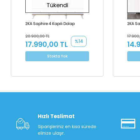
Tükendi
2KA Saphire 4 Kapılı Dolap
2KA Sa
20.900,00 TL
17.900
%14
17.990,00 TL
14.
Stokta Yok
Hızlı Teslimat
Siparişleriniz en kısa sürede
elinize ulaşır.