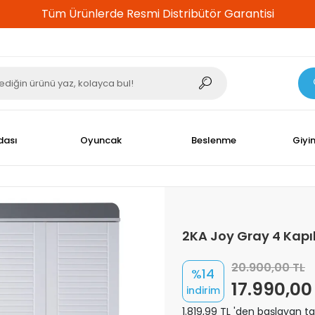
%100 Güvenli Alışveriş
dası
Oyuncak
Beslenme
Giyi
2KA Joy Gray 4 Kapıl
20.900,00 TL
%14
17.990,00
indirim
1.819,99 TL 'den başlayan tak