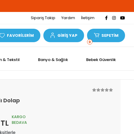
Sipariş Takip
Yardım
İletişim
FAVORİLERİM
GİRİŞ YAP
SEPETİM
0
m & Tekstil
Banyo & Sağlık
Bebek Güvenlik
ı Dolap
KARGO
 TL
BEDAVA
sitlerle