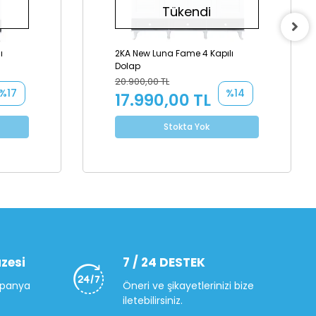
Tükendi
ı
2KA New Luna Fame 4 Kapılı
Dolap
20.900,00 TL
%17
%14
17.990,00 TL
Stokta Yok
zesi
7 / 24 DESTEK
mpanya
Öneri ve şikayetlerinizi bize
iletebilirsiniz.