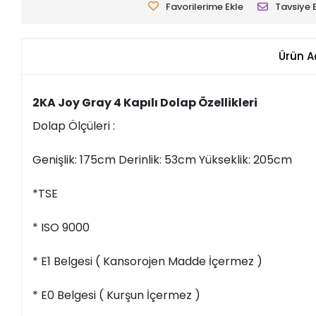
Favorilerime Ekle
Tavsiye 
Ürün A
2KA Joy Gray 4 Kapılı Dolap Özellikleri
Dolap Ölçüleri :
Genişlik: 175cm Derinlik: 53cm Yükseklik: 205cm
*TSE
* ISO 9000
* E1 Belgesi ( Kansorojen Madde İçermez )
* E0 Belgesi ( Kurşun İçermez )