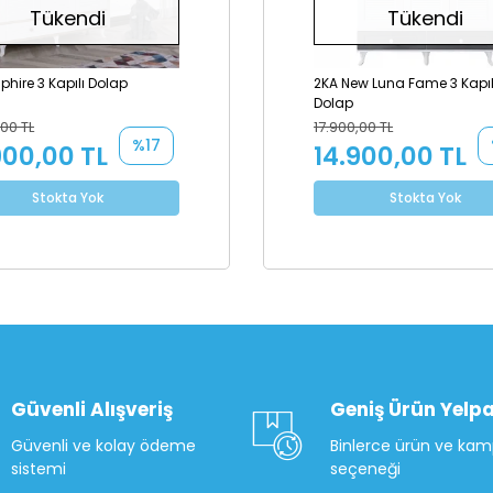
Tükendi
Tükendi
phire 3 Kapılı Dolap
2KA New Luna Fame 3 Kapıl
Dolap
,00 TL
17.900,00 TL
%17
900,00 TL
14.900,00 TL
Stokta Yok
Stokta Yok
Güvenli Alışveriş
Geniş Ürün Yelpa
Güvenli ve kolay ödeme
Binlerce ürün ve ka
sistemi
seçeneği