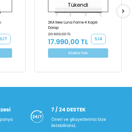
Tükendi
ı
2KA New Luna Fame 4 Kapılı
Dolap
20.900,00 TL
%17
%14
17.990,00 TL
Stokta Yok
zesi
7 / 24 DESTEK
mpanya
Öneri ve şikayetlerinizi bize
iletebilirsiniz.