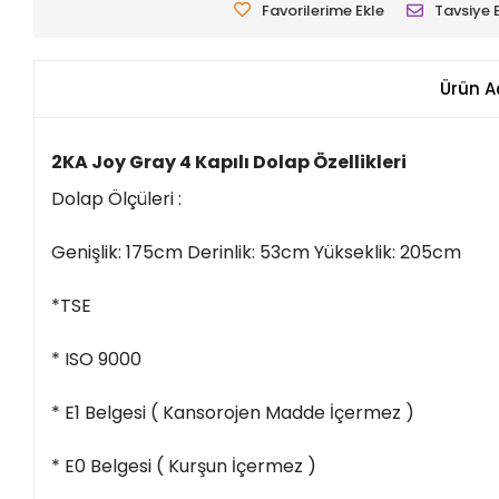
Favorilerime Ekle
Tavsiye 
Ürün A
2KA Joy Gray 4 Kapılı Dolap Özellikleri
Dolap Ölçüleri :
Genişlik: 175cm Derinlik: 53cm Yükseklik: 205cm
*TSE
* ISO 9000
* E1 Belgesi ( Kansorojen Madde İçermez )
* E0 Belgesi ( Kurşun İçermez )