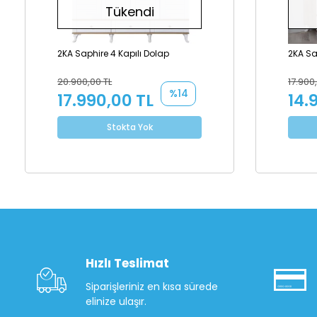
Tükendi
2KA Saphire 4 Kapılı Dolap
2KA Sa
20.900,00 TL
17.900
%14
17.990,00 TL
14.
Stokta Yok
Hızlı Teslimat
Siparişleriniz en kısa sürede
elinize ulaşır.