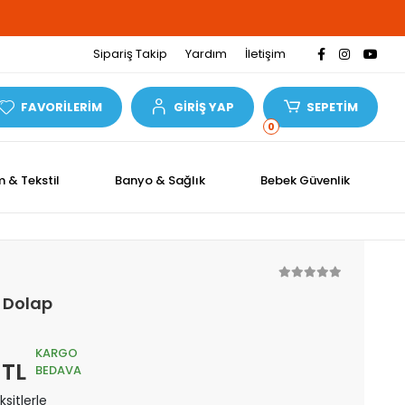
Sipariş Takip
Yardım
İletişim
FAVORİLERİM
GİRİŞ YAP
SEPETİM
0
m & Tekstil
Banyo & Sağlık
Bebek Güvenlik
ı Dolap
KARGO
 TL
BEDAVA
sitlerle