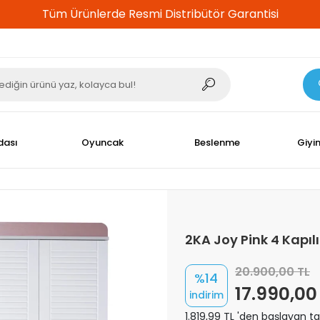
%100 Güvenli Alışveriş
dası
Oyuncak
Beslenme
Giyi
2KA Joy Pink 4 Kapıl
20.900,00 TL
%14
17.990,00
indirim
1.819,99 TL 'den başlayan tak