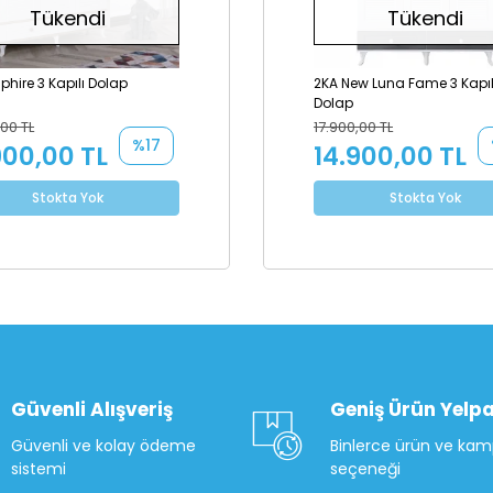
Tükendi
Tükendi
phire 3 Kapılı Dolap
2KA New Luna Fame 3 Kapıl
Dolap
,00 TL
17.900,00 TL
%17
900,00 TL
14.900,00 TL
Stokta Yok
Stokta Yok
Güvenli Alışveriş
Geniş Ürün Yelpa
Güvenli ve kolay ödeme
Binlerce ürün ve ka
sistemi
seçeneği