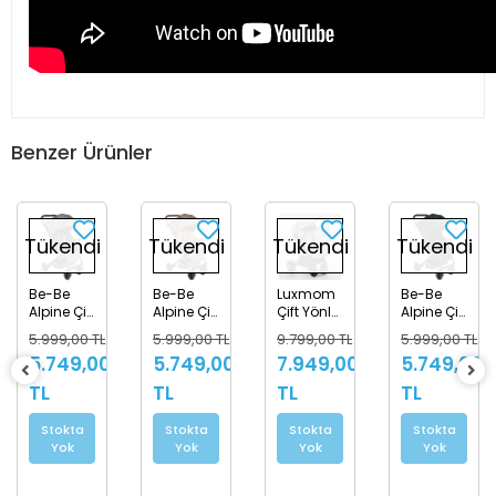
Benzer Ürünler
Tükendi
Tükendi
Tükendi
Tükendi
Be-Be
Luxmom
Be-Be
Be-Be
Alpine Çift
Çift Yönlü
Alpine Çift
Soft Plus
Yönlü
Kabin
Yönlü
Çift Yönlü
5.999,00 TL
9.799,00 TL
5.999,00 TL
5.749,00 TL
Kabin
Boy
Kabin
Bebek
5.749,00
7.949,00
5.749,00
4.899,00
Boy
Bebek
Boy
Arabası
%4
%4
%19
%4
Bebek
Arabası -
Bebek
Krem
TL
TL
TL
TL
Arabası -
Gri
Arabası -
Kahve
Siyah
Stokta
Stokta
Stokta
Stokta
Yok
Yok
Yok
Yok