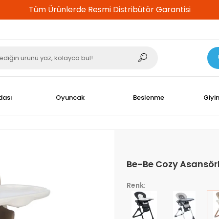
%100 Güvenli Alışveriş
dası
Oyuncak
Beslenme
Giyi
Be-Be Cozy Asansörl
Renk: