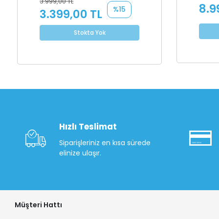
3.999,00 TL
8.9
%15
3.399,00 TL
Stokta Yok
Hızlı Teslimat
Siparişleriniz en kısa sürede
elinize ulaşır.
Müşteri Hattı