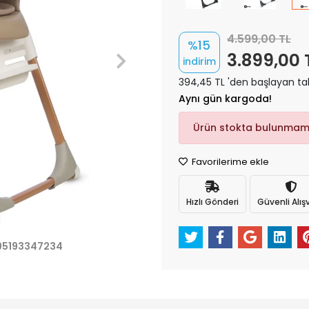
4.599,00 TL
%15
3.899,00 
indirim
394,45 TL 'den başlayan tak
Aynı gün kargoda!
Ürün stokta bulunmam
Favorilerime ekle
Hızlı Gönderi
Güvenli Alışv
95193347234