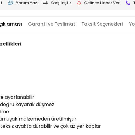
Et
Yorum Yaz
Karşılaştır
Gelince Haber Ver
çıklaması
Garanti ve Teslimat
Taksit Seçenekleri
Yo
llikleri
re ayarlanabilir
 doğru kayarak düşmez
ilme
yumuşak malzemeden üretilmiştir
steksiz ayakta durabilir ve çok az yer kaplar