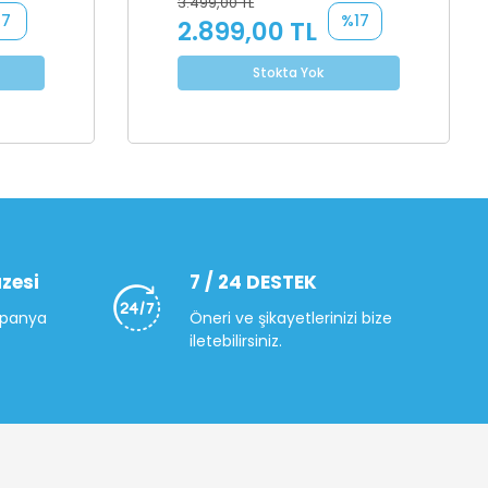
3.499,00 TL
7
%17
2.899,00 TL
Stokta Yok
zesi
7 / 24 DESTEK
mpanya
Öneri ve şikayetlerinizi bize
iletebilirsiniz.