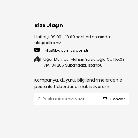
Bize Ulaşın
Haftaiçi 09:00 - 18:00 saatleri arasında
ulaşabilirsiniz.
info@babymiss.com.tr
Uğur Mumcu, Muhsin Yazıcıoğlu Cd No:69-
71A, 34265 Sultangazi/İstanbul
Kampanya, duyuru, bilgilendirmelerden e-
posta ile haberdar olmak istiyorum.
Gönder