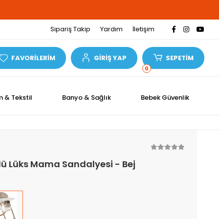
Sipariş Takip
Yardım
İletişim
FAVORİLERİM
GİRİŞ YAP
SEPETİM
0
m & Tekstil
Banyo & Sağlık
Bebek Güvenlik
ü Lüks Mama Sandalyesi - Bej