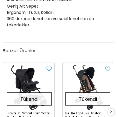
Geniş Alt Sepet
Ergonomil Tutuş Kolları
360 derece dönebilen ve sabitlenebilen ön
tekerlekler
Benzer Ürünler
Tükendi
Tükendi
Prava P01 Smart Tam Yatar
Be-Be Trip Lüks Baston