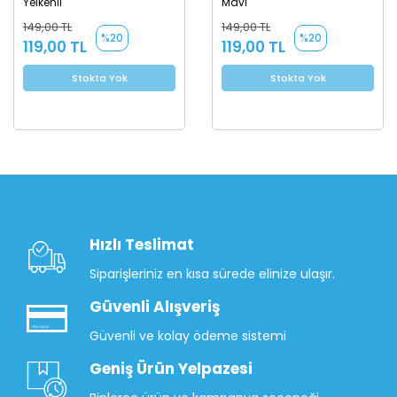
Yelkenli
Mavi
149,00 TL
149,00 TL
%20
%20
119,00 TL
119,00 TL
Stokta Yok
Stokta Yok
Hızlı Teslimat
Siparişleriniz en kısa sürede elinize ulaşır.
Güvenli Alışveriş
Güvenli ve kolay ödeme sistemi
Geniş Ürün Yelpazesi