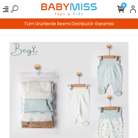
0
mi Distribütör Garantisi
%100 Gü