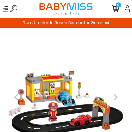
0
tör Garantisi
%100 Güvenli Alışve