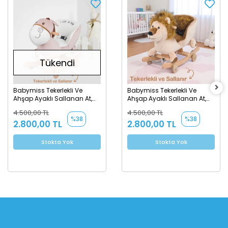
Tükendi
Babymiss Tekerlekli Ve
Babymiss Tekerlekli Ve
Ahşap Ayaklı Sallanan At,
Ahşap Ayaklı Sallanan At,
Eşek Peluş Oyuncak - Krem
Eşek Peluş Oyuncak - Aslan
4.500,00 TL
4.500,00 TL
%38
%38
2.800,00 TL
2.800,00 TL
Stokta Yok
Stokta Yok