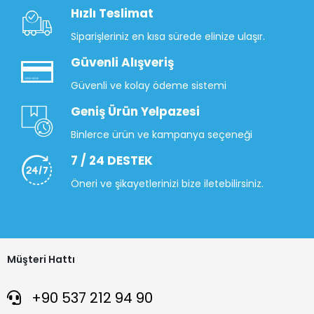
Hızlı Teslimat
Siparişleriniz en kısa sürede elinize ulaşır.
Güvenli Alışveriş
Güvenli ve kolay ödeme sistemi
Geniş Ürün Yelpazesi
Binlerce ürün ve kampanya seçeneği
7 / 24 DESTEK
Öneri ve şikayetlerinizi bize iletebilirsiniz.
Müşteri Hattı
+90 537 212 94 90