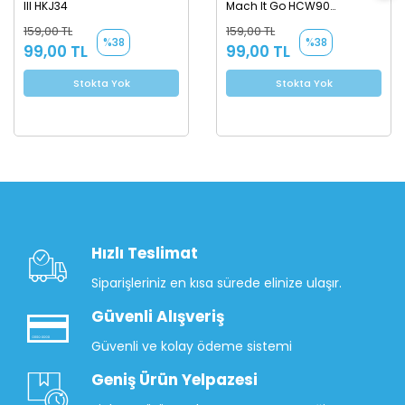
III HKJ34
Mach It Go HCW90
Oyuncak Araba
159,00 TL
159,00 TL
%38
%38
99,00 TL
99,00 TL
Stokta Yok
Stokta Yok
Hızlı Teslimat
Siparişleriniz en kısa sürede elinize ulaşır.
Güvenli Alışveriş
Güvenli ve kolay ödeme sistemi
Geniş Ürün Yelpazesi