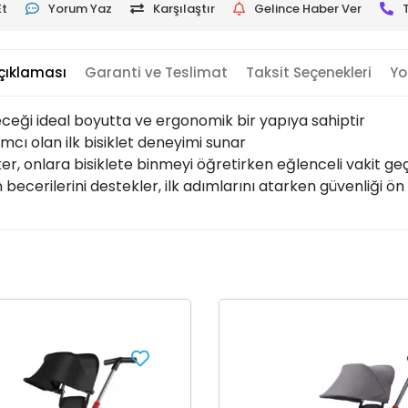
Et
Yorum Yaz
Karşılaştır
Gelince Haber Ver
çıklaması
Garanti ve Teslimat
Taksit Seçenekleri
Yo
leceği ideal boyutta ve ergonomik bir yapıya sahiptir
mcı olan ilk bisiklet deneyimi sunar
eker, onlara bisiklete binmeyi öğretirken eğlenceli vakit g
becerilerini destekler, ilk adımlarını atarken güvenliği ön