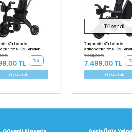
Tükendi
bilir 4'ü 1 Arada
Taşınabilir 4'ü 1 Arada
bilir İtmeli Üç Tekerlekli
Katlanabilir İtmeli Üç Tekerl
t Siyah
Bisiklet Gri
00 TL
7.999,00 TL
%6
99,00 TL
7.499,00 TL
Stokta Yok
Stokta Yok
Güvenli Alışveriş
Geniş Ürün Yelpa