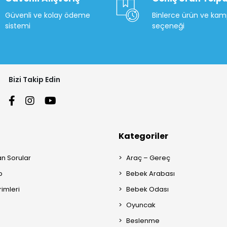
Güvenli ve kolay ödeme
Binlerce ürün ve ka
sistemi
seçeneği
Bizi Takip Edin
Kategoriler
an Sorular
Araç – Gereç
p
Bebek Arabası
rimleri
Bebek Odası
Oyuncak
Beslenme