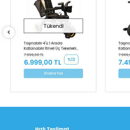
Tükendi
Taşınabilir 4'ü 1 Arada
Taşına
Katlanabilir İtmeli Üç Tekerlekli
Katlana
Bisiklet - Gold Edition
Bisikle
7.999,00 TL
7.999,
%13
6.999,00 TL
7.4
Stokta Yok
Hızlı Teslimat