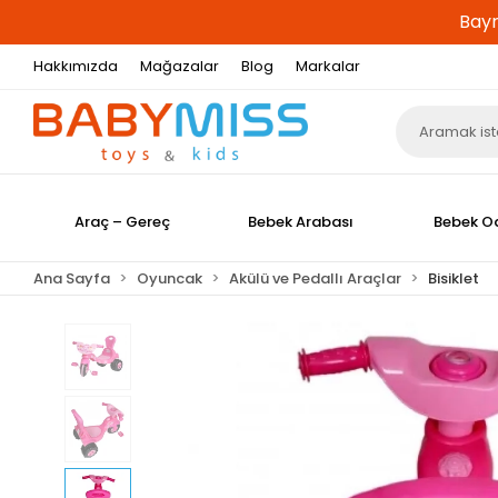
Bayr
Hakkımızda
Mağazalar
Blog
Markalar
Araç – Gereç
Bebek Arabası
Bebek O
Ana Sayfa
Oyuncak
Akülü ve Pedallı Araçlar
Bisiklet