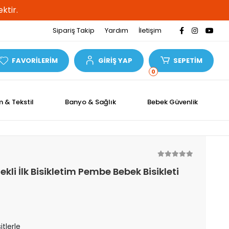
ktir.
Sipariş Takip
Yardım
İletişim
FAVORİLERİM
GİRİŞ YAP
SEPETİM
0
m & Tekstil
Banyo & Sağlık
Bebek Güvenlik
kli İlk Bisikletim Pembe Bebek Bisikleti
tlerle