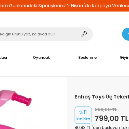
am Günlerindeki Siparişleriniz 2 Nisan 'da Kargoya Verilece
dası
Oyuncak
Beslenme
Giyi
Enhoş Toys Üç Tekerle
899,00 TL
%11
799,00 TL
indirim
80,83 TL 'den başlayan taksi