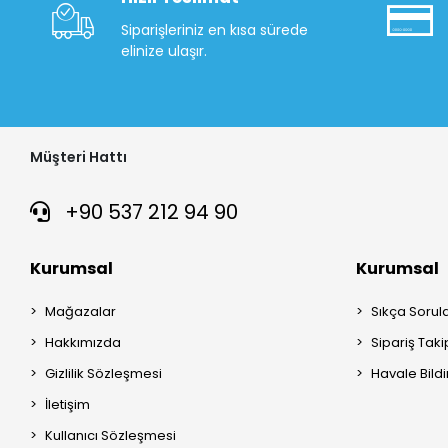
Siparişleriniz en kısa sürede
elinize ulaşır.
Müşteri Hattı
+90 537 212 94 90
Kurumsal
Kurumsal
Mağazalar
Sıkça Sorul
Hakkımızda
Sipariş Taki
Gizlilik Sözleşmesi
Havale Bildi
İletişim
Kullanıcı Sözleşmesi