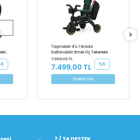
Taşınabilir 4'ü 1 Arada
ekli
Katlanabilir İtmeli Üç Tekerlekli
Bisiklet Yeşil
7.999,00 TL
%6
%6
7.499,00 TL
Stokta Yok
zesi
7 / 24 DESTEK