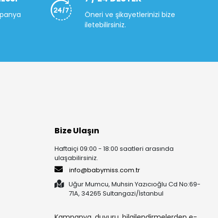
mpanya
Öneri ve şikayetlerinizi bize
iletebilirsiniz.
Bize Ulaşın
Haftaiçi 09:00 - 18:00 saatleri arasında
ulaşabilirsiniz.
info@babymiss.com.tr
Uğur Mumcu, Muhsin Yazıcıoğlu Cd No:69-
71A, 34265 Sultangazi/İstanbul
Kampanya, duyuru, bilgilendirmelerden e-