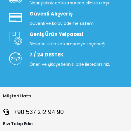
Siparişleriniz en kısa sürede elinize ulaşır.
Güvenli Alışveriş
Güvenli ve kolay ödeme sistemi
Geniş Ürün Yelpazesi
Binlerce ürün ve kampanya seçeneği
7 / 24 DESTEK
Öneri ve şikayetlerinizi bize iletebilirsiniz.
Müşteri Hattı
+90 537 212 94 90
Bizi Takip Edin