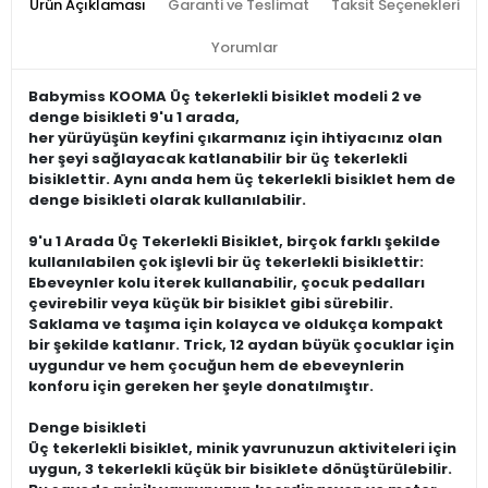
Ürün Açıklaması
Garanti ve Teslimat
Taksit Seçenekleri
Yorumlar
Babymiss KOOMA Üç tekerlekli bisiklet modeli 2 ve
denge bisikleti 9'u 1 arada,
her yürüyüşün keyfini çıkarmanız için ihtiyacınız olan
her şeyi sağlayacak katlanabilir bir üç tekerlekli
bisiklettir. Aynı anda hem üç tekerlekli bisiklet hem de
denge bisikleti olarak kullanılabilir.
9'u 1 Arada Üç Tekerlekli Bisiklet, birçok farklı şekilde
kullanılabilen çok işlevli bir üç tekerlekli bisiklettir:
Ebeveynler kolu iterek kullanabilir, çocuk pedalları
çevirebilir veya küçük bir bisiklet gibi sürebilir.
Saklama ve taşıma için kolayca ve oldukça kompakt
bir şekilde katlanır. Trick, 12 aydan büyük çocuklar için
uygundur ve hem çocuğun hem de ebeveynlerin
konforu için gereken her şeyle donatılmıştır.
Denge bisikleti
Üç tekerlekli bisiklet, minik yavrunuzun aktiviteleri için
uygun, 3 tekerlekli küçük bir bisiklete dönüştürülebilir.