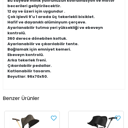
Bu sayede minik yavrunuzun koordinasyon ve motor
becerileri geliştirilecektir.
12 ay ve üzeri için uygundur .
Çok işlevli 9'u 1 arada üç tekerlekli bisiklet.
Hafif ve dayanıklı alüminyum çerçeve.
Ayarlanabilir tutma yeri yüksekliği ve ebeveyn
kontrolü.
360 derece dönebilen koltuk.
Ayarlanabilir ve çıkarılabilir tente.
Bağlamak için emniyet kemeri.
Ebeveyn kontrolü.
Arka tekerlek freni.
Çıkarılabilir pedallar.
Katlanabilir tasarım.
Boyutlar: 96x70x50.
Benzer Ürünler