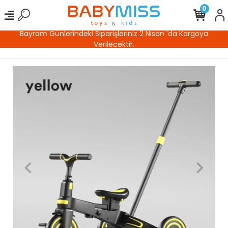
0
Bayram Günlerindeki Siparişleriniz 2 Nisan 'da Kargoya
Verilecektir.