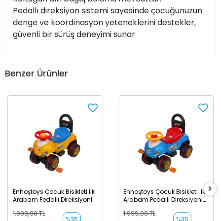
Pedallı direksiyon sistemi sayesinde çocuğunuzun
denge ve koordinasyon yeteneklerini destekler,
güvenli bir sürüş deneyimi sunar
Benzer Ürünler
Enhoştoys Çocuk Bisikleti İlk
Enhoştoys Çocuk Bisikleti İlk
Arabam Pedallı Direksiyonlu
Arabam Pedallı Direksiyonlu
- Sarı
- Mavi
1.999,00 TL
1.999,00 TL
%35
%35