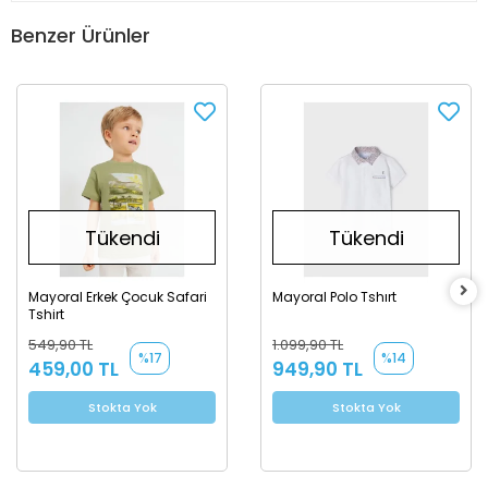
Benzer Ürünler
Tükendi
Tükendi
Mayoral Erkek Çocuk Safari
Mayoral Polo Tshırt
Tshirt
549,90 TL
1.099,90 TL
%17
%14
459,00 TL
949,90 TL
Stokta Yok
Stokta Yok