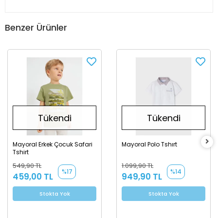
Benzer Ürünler
Tükendi
Tükendi
Mayoral Erkek Çocuk Safari
Mayoral Polo Tshırt
Tshirt
549,90 TL
1.099,90 TL
%17
%14
459,00 TL
949,90 TL
Stokta Yok
Stokta Yok