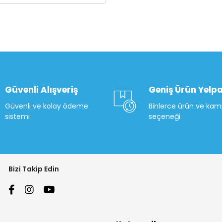
Güvenli Alışveriş
Geniş Ürün Yelpa
Güvenli ve kolay ödeme
Binlerce ürün ve ka
sistemi
seçeneği
Bizi Takip Edin