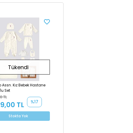
Tükendi
lo Assn. Kız Bebek Hastane
'lu Set
0 TL
%17
99,00 TL
Stokta Yok