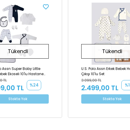
Tükendi
Tükendi
lo Assn Super Baby Little
U.S. Polo Assn Erkek Bebek 
bek Ekoseli 10'lu Hastane
Çıkışı 10'lu Set
eti USB1074-B
0 TL
3.099,00 TL
%24
%1
99,00 TL
2.499,00 TL
Stokta Yok
Stokta Yok