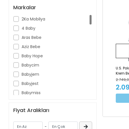
Markalar
2Ka Mobilya
4 Baby
Aras Bebe
Aziz Bebe
Baby Hope
Babycim
U.S. Po
Krem Be
Babyjem
Çıkış S
2.749,0
Babyjest
2.0
Babymiss
Barbie
Fiyat Aralıkları
Be-Be
Bebecco
-