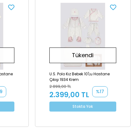
Tükendi
Hastane
U.S. Polo Kız Bebek 10'Lu Hastane
Çıkışı 1934 Krem
2.899,00 TL
9
%17
2.399,00 TL
Stokta Yok