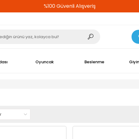
%100 Güvenli Alışveriş
dası
Oyuncak
Beslenme
Giyi