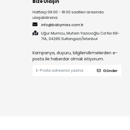
Bize Ulaşın
Haftaiçi 09:00 - 18:00 saatleri arasında
ulaşabilirsiniz.
info@babymiss.com.tr
Uğur Mumcu, Muhsin Yazıcıoğlu Cd No:69-
71A, 34265 Sultangazi/İstanbul
Kampanya, duyuru, bilgilendirmelerden e-
posta ile haberdar olmak istiyorum.
Gönder