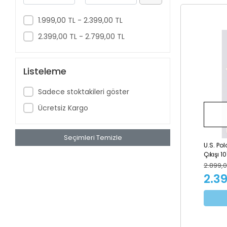
bebek evi
Bebetti
1.999,00 TL - 2.399,00 TL
Begi
2.399,00 TL - 2.799,00 TL
Begisa
Bestway
Listeleme
Bewiti
Sadece stoktakileri göster
Chicco
Ücretsiz Kargo
Clementoni
Convers
Seçimleri Temizle
U.S. Po
Dede Oyuncak
Çıkışı 10
Difa Kids
2.899,0
2.3
Dilaver Plastik
Dolu
Easywalker