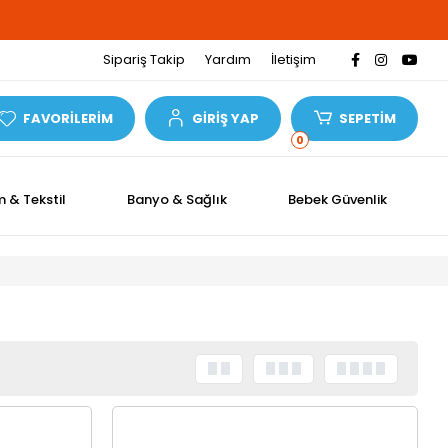
Sipariş Takip
Yardım
İletişim
FAVORİLERİM
GİRİŞ YAP
SEPETİM
0
m & Tekstil
Banyo & Sağlık
Bebek Güvenlik