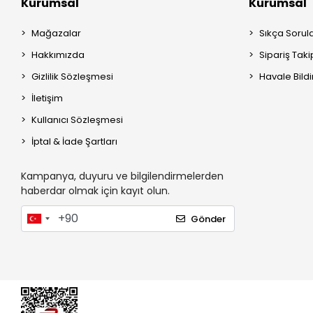
Maccon
Kurumsal
Kurumsal
Maisto
Mağazalar
Sıkça Sorul
Maller
Hakkımızda
Sipariş Taki
Maxi Taxi
Gizlilik Sözleşmesi
Havale Bildi
Mayoral
İletişim
Meltem Smart
Kullanıcı Sözleşmesi
Merkür bebe
İptal & İade Şartları
Mimma Baby
Kampanya, duyuru ve bilgilendirmelerden
MINI by Easywalker
haberdar olmak için kayıt olun.
Nenny Baby
Gönder
Nimomed
Pierre Cardin
Pilsan
Prava