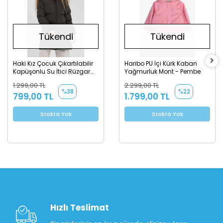
Tükendi
Tükendi
Haki Kız Çocuk Çıkartılabilir
Haribo PU İçi Kürk Kaban
Kapüşonlu Su İtici Rüzgar
Yağmurluk Mont - Pembe
Geçirmez İçi Kürklü Uzun
1.299,00 TL
2.299,00 TL
Şişme Mont - Kaban
%38
%22
799,00 TL
1.799,00 TL
Stokta Yok
Stokta Yok
Hızlı Teslimat