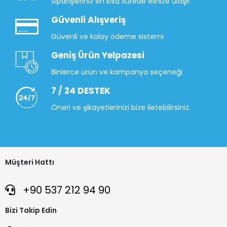
Siparişleriniz en kısa sürede elinize ulaşır.
Güvenli Alışveriş
Güvenli ve kolay ödeme sistemi
Geniş Ürün Yelpazesi
Binlerce ürün ve kampanya seçeneği
7 / 24 DESTEK
Öneri ve şikayetlerinizi bize iletebilirsiniz.
Müşteri Hattı
+90 537 212 94 90
Bizi Takip Edin