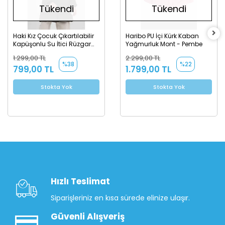
Tükendi
Tükendi
Haki Kız Çocuk Çıkartılabilir
Haribo PU İçi Kürk Kaban
Kapüşonlu Su İtici Rüzgar
Yağmurluk Mont - Pembe
Geçirmez İçi Kürklü Uzun
1.299,00 TL
2.299,00 TL
Şişme Mont - Kaban
%38
%22
799,00 TL
1.799,00 TL
Stokta Yok
Stokta Yok
Hızlı Teslimat
Siparişleriniz en kısa sürede elinize ulaşır.
Güvenli Alışveriş