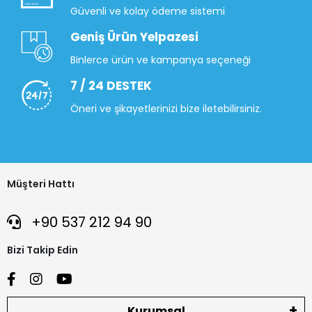
Güvenli ve kolay ödeme sistemi
Geniş Ürün Yelpazesi
Binlerce ürün ve kampanya seçeneği
7 / 24 DESTEK
Öneri ve şikayetlerinizi bize iletebilirsiniz.
Müşteri Hattı
+90 537 212 94 90
Bizi Takip Edin
Kurumsal