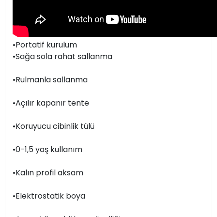
•Portatif kurulum
•Sağa sola rahat sallanma
•Rulmanla sallanma
•Açılır kapanır tente
•Koruyucu cibinlik tülü
•0-1,5 yaş kullanım
•Kalın profil aksam
•Elektrostatik boya