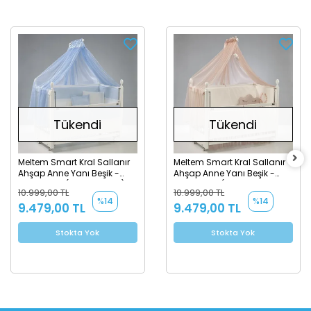
Tükendi
Tükendi
Meltem Smart Kral Sallanır
Meltem Smart Kral Sallanır
Ahşap Anne Yanı Beşik -
Ahşap Anne Yanı Beşik -
60x120 cm (beyaz-mavi)
60x120 cm (beyaz-motto
10.999,00 TL
10.999,00 TL
pudra)
%14
%14
9.479,00 TL
9.479,00 TL
Stokta Yok
Stokta Yok