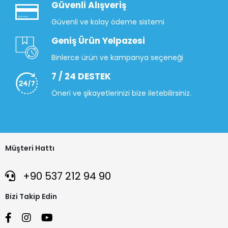
Güvenli Alışveriş
Güvenli ve kolay ödeme sistemi
Geniş Ürün Yelpazesi
Binlerce ürün ve kampanya seçeneği
7 / 24 DESTEK
Öneri ve şikayetlerinizi bize iletebilirsiniz.
Müşteri Hattı
+90 537 212 94 90
Bizi Takip Edin