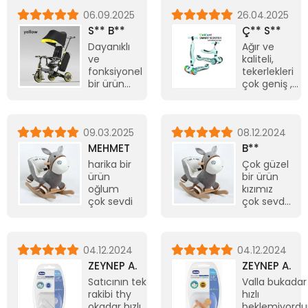
06.09.2025
26.04.2025
S** B**
Ç** S**
Dayanıklı
Ağır ve
ve
kaliteli,
fonksiyonel
tekerlekleri
bir ürün
çok geniş ,
beğendim
düşmeyi
önlüyor
sağa sola, 1
09.03.2025
08.12.2024
buçuk yaş
oğlum için
MEHMET
B**
aldık. Çok
harika bir
Çok güzel
severek
ürün
bir ürün
kullanacağız
oğlum
kızımız
belli.
çok sevdi
çok sevdi.
Muadillerine
Ayrıca
çok para
göstermiş
ödemeye
olduğunuz
gerek yok.
04.12.2024
04.12.2024
ilgiye çok
Bu çok
teşekkür
ZEYNEP A.
ZEYNEP A.
güzel
ederiz.
Satıcının tek
Valla bukadar
Aynı gün
rakibi thy
hızlı
teslim
okadar hızlı
beklemiyord