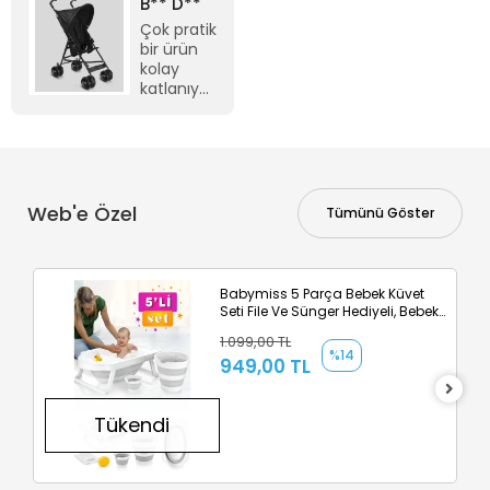
yaptılar.müşteri
teşekkürler
B** D**
hiz.çok ilgili ne
Çok pratik
zmn soru
bir ürün
sorsam
kolay
hepsine cvp
katlanıyor
verdi diğer
ve hafif
pahalı markaya
hızlı
o kadar para
elimize
vermeye gerek
ulaştı
yok ürün aynı
tşk ederim
Web'e Özel
Tümünü Göster
herşey için 😇
çok memnun
kaldım
Babymiss 5 Parça Bebek Küvet
Seti File Ve Sünger Hediyeli, Bebek
Banyo Küveti
1.099,00 TL
%14
949,00 TL
Tükendi