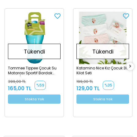
Tükendi
Tükendi
Tommee Tippee Çocuk Su
Katamino Nice Kız Çocuk 3lü
Matarası Sportif Bardak
Kilot Seti
12m+ / Mavi
399,00 TL
199,00 TL
%59
%35
165,00 TL
129,00 TL
Stokta Yok
Stokta Yok