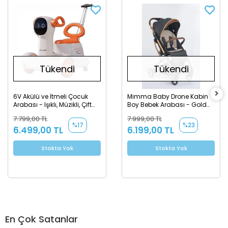
Tükendi
Tükendi
6V Akülü ve İtmeli Çocuk
Mimma Baby Drone Kabin
Arabası - Işıklı, Müzikli, Çift
Boy Bebek Arabası - Gold
Motorlu
Antrasit
7.799,00 TL
7.999,00 TL
%17
%23
6.499,00 TL
6.199,00 TL
Stokta Yok
Stokta Yok
En Çok Satanlar