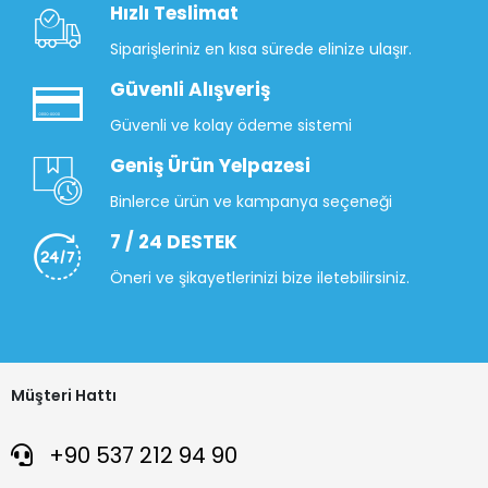
Hızlı Teslimat
Siparişleriniz en kısa sürede elinize ulaşır.
Güvenli Alışveriş
Güvenli ve kolay ödeme sistemi
Geniş Ürün Yelpazesi
Binlerce ürün ve kampanya seçeneği
7 / 24 DESTEK
Öneri ve şikayetlerinizi bize iletebilirsiniz.
Müşteri Hattı
+90 537 212 94 90