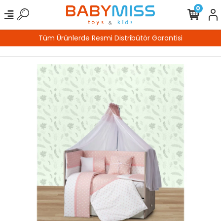
0
tisi
%100 Güvenli Alışveriş