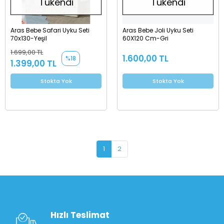
Tükendi
Tükendi
Aras Bebe Safari Uyku Seti
Aras Bebe Joli Uyku Seti
70x130-Yeşil
60X120 Cm-Gri
1.699,00 TL
1.600,00 TL
%18
1.399,00 TL
Stokta Yok
Stokta Yok
1
2
Hızlı Teslimat