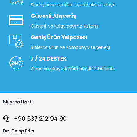
Siparişleriniz en kısa sürede elinize ulaşır.
Güvenli Alışveriş
Güvenli ve kolay ödeme sistemi
Geniş Ürün Yelpazesi
Binlerce ürün ve kampanya seçeneği
7 / 24 DESTEK
Öneri ve şikayetlerinizi bize iletebilirsiniz.
Müşteri Hattı
+90 537 212 94 90
Bizi Takip Edin