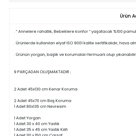
Ürün A
. “ Annelere rahatlık, Bebeklere konfor “ yaşatacak %100 pamu
. Ürünlerde kullanılan elyaf ISO 9001 kalite sertifikalıdır, hava al
. Ürünün yorgan, başlık ve korumaları fermuarlı olup yıkanabilir
9 PARÇADAN OLUŞMAKTADIR ;
2 Adet 45x130 cm Kenar Koruma
2 Adet 45x70 cm Baş Koruma
1 Adet 80x135 cm Nevresim
1 Adet Yorgan
1 Adet 30 x 40 cm Yastık
1 Adet 35 x 45 cm Yastık Kılıfı
1 Adet 110 x 150 cm Çarşaf