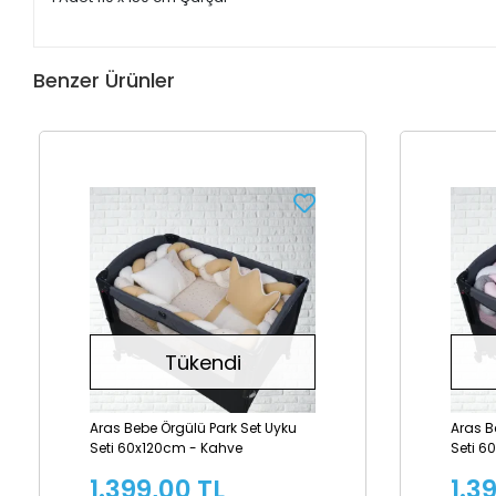
Benzer Ürünler
Tükendi
Aras Bebe Örgülü Park Set Uyku
Aras B
Seti 60x120cm - Kahve
Seti 6
1.399,00 TL
1.3