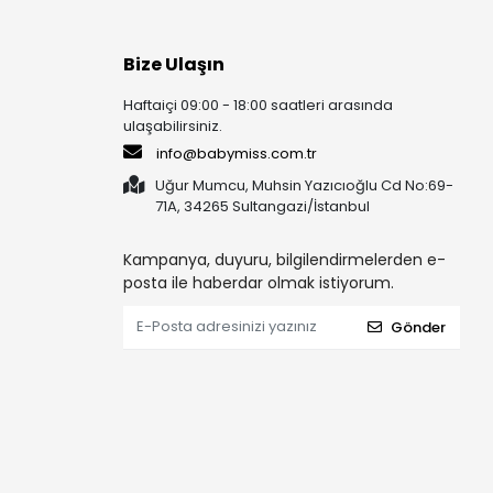
Bize Ulaşın
Haftaiçi 09:00 - 18:00 saatleri arasında
ulaşabilirsiniz.
info@babymiss.com.tr
Uğur Mumcu, Muhsin Yazıcıoğlu Cd No:69-
71A, 34265 Sultangazi/İstanbul
Kampanya, duyuru, bilgilendirmelerden e-
posta ile haberdar olmak istiyorum.
Gönder