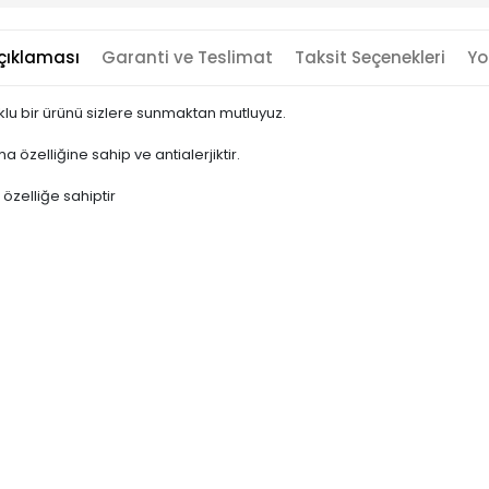
çıklaması
Garanti ve Teslimat
Taksit Seçenekleri
Yo
klu bir ürünü sizlere sunmaktan mutluyuz.
ma özelliğine sahip ve antialerjiktir.
 özelliğe sahiptir