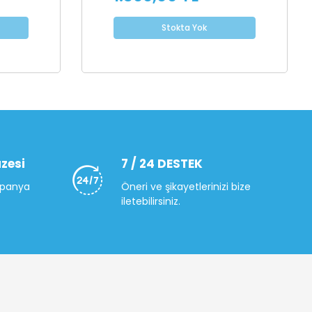
Stokta Yok
zesi
7 / 24 DESTEK
mpanya
Öneri ve şikayetlerinizi bize
iletebilirsiniz.