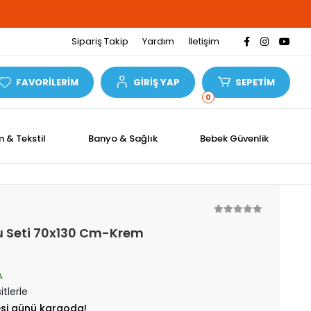
Sipariş Takip
Yardım
İletişim
FAVORİLERİM
GİRİŞ YAP
SEPETİM
0
m & Tekstil
Banyo & Sağlık
Bebek Güvenlik
u Seti 70x130 Cm-Krem
A
itlerle
esi günü kargoda!