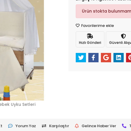
Ürün stokta bulunmam
Favorilerime ekle
Hızlı Gönderi
Güvenli Alışv
ebek Uyku Setleri
Et
Yorum Yaz
Karşılaştır
Gelince Haber Ver