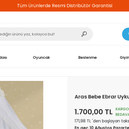
%100 Güvenli Alışveriş
dası
Oyuncak
Beslenme
Giyi
Aras Bebe Ebrar Uyk
KARGO
1.700,00 TL
BEDAV
171,98 TL 'den başlayan taks
En geç 10 Ağustos Pazart