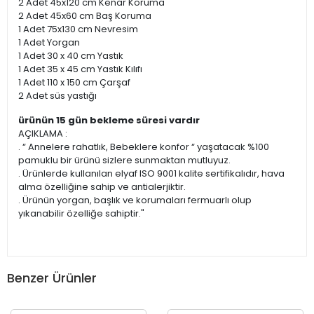
2 Adet 45x120 cm Kenar Koruma
2 Adet 45x60 cm Baş Koruma
1 Adet 75x130 cm Nevresim
1 Adet Yorgan
1 Adet 30 x 40 cm Yastık
1 Adet 35 x 45 cm Yastık Kılıfı
1 Adet 110 x 150 cm Çarşaf
2 Adet süs yastığı
ürünün 15 gün bekleme süresi vardır
AÇIKLAMA :
. “ Annelere rahatlık, Bebeklere konfor “ yaşatacak %100
pamuklu bir ürünü sizlere sunmaktan mutluyuz.
. Ürünlerde kullanılan elyaf ISO 9001 kalite sertifikalıdır, hava
alma özelliğine sahip ve antialerjiktir.
. Ürünün yorgan, başlık ve korumaları fermuarlı olup
yıkanabilir özelliğe sahiptir."
Benzer Ürünler