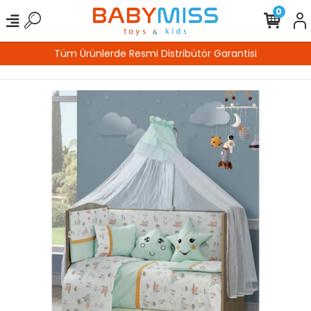
0
tisi
%100 Güvenli Alışveriş