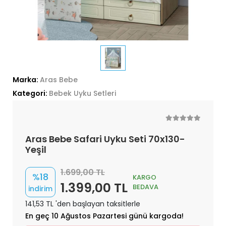
Marka:
Aras Bebe
Kategori:
Bebek Uyku Setleri
Aras Bebe Safari Uyku Seti 70x130-
Yeşil
1.699,00 TL
%18
KARGO
1.399,00 TL
BEDAVA
indirim
141,53 TL 'den başlayan taksitlerle
En geç 10 Ağustos Pazartesi günü kargoda!