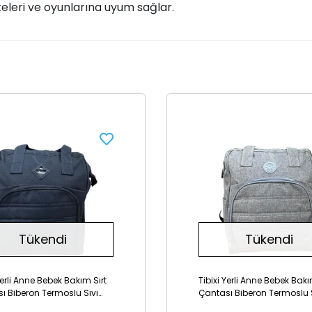
iteleri ve oyunlarına uyum sağlar.
Tükendi
Tükendi
Yerli Anne Bebek Bakım Sırt
Tibixi Yerli Anne Bebek Bakı
ı Biberon Termoslu Sıvı
Çantası Biberon Termoslu 
ez Bebek Çantası - Siyah
Geçirmez Bebek Çantası - 