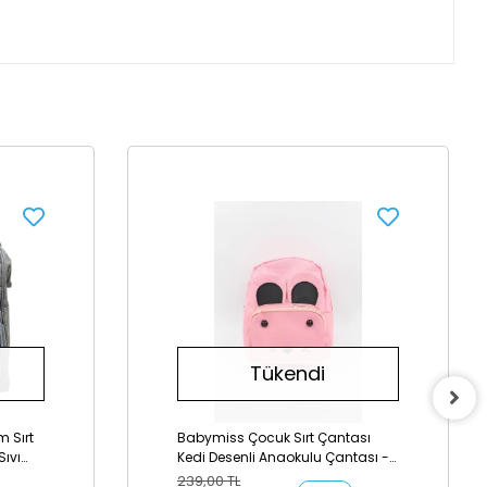
Tükendi
m Sırt
Babymiss Çocuk Sırt Çantası
Sıvı
Kedi Desenli Anaokulu Çantası -
Gri
Pudra
239,00 TL