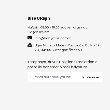
Bize Ulaşın
Haftaiçi 09:00 - 18:00 saatleri arasında
ulaşabilirsiniz.
info@babymiss.com.tr
Uğur Mumcu, Muhsin Yazıcıoğlu Cd No:69-
71A, 34265 Sultangazi/İstanbul
Kampanya, duyuru, bilgilendirmelerden e-
posta ile haberdar olmak istiyorum.
Gönder