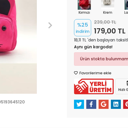
Kırmızı
Krem
La
239,00 TL
%25
179,00 TL
indirim
18,11 TL 'den başlayan taksit
Aynı gün kargoda!
Ürün stokta bulunmam
Favorilerime ekle
Hızlı
95193645120