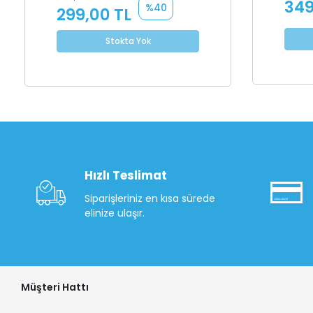
349
%40
299,00 TL
Stokta Yok
Hızlı Teslimat
Siparişleriniz en kısa sürede
elinize ulaşır.
Müşteri Hattı