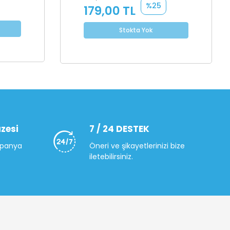
%25
179,00 TL
Stokta Yok
zesi
7 / 24 DESTEK
mpanya
Öneri ve şikayetlerinizi bize
iletebilirsiniz.