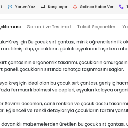
Et
Yorum Yaz
Karşılaştır
Gelince Haber Ver
çıklaması
Garanti ve Teslimat
Taksit Seçenekleri
Yo
u-Kreş İçin Bu çocuk sırt çantası, minik öğrencilerin ilk
üretilmiş olup, çocukların günlük eşyalarını taşırken raha
 Sırt çantasının ergonomik tasarımı, çocukların omurgası
rt paneli, çocukların sırtında rahatça taşınmasını sağlar.
a kreş için ideal olan bu çocuk sırt çantası, geniş iç hacm
en fazla fermuarlı bölmesi ve cepleri, eşyaları kolayca org
r Sevimli desenleri, canlı renkleri ve çocuk dostu tasarımıy
 Eğlenceli ve renkli detaylarıyla çocukların tarzını yansıt
ve dayanıklı malzemelerden üretilen bu çocuk sırt çantası, u