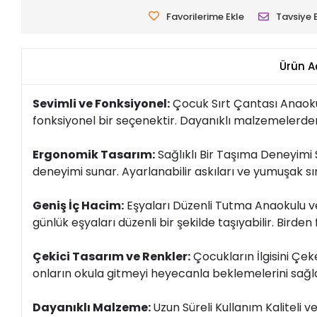
Favorilerime Ekle
Tavsiye 
Ürün A
Sevimli ve Fonksiyonel:
Çocuk Sırt Çantası Anaokul
fonksiyonel bir seçenektir. Dayanıklı malzemelerden 
Ergonomik Tasarım:
Sağlıklı Bir Taşıma Deneyimi
deneyimi sunar. Ayarlanabilir askıları ve yumuşak sı
Geniş İç Hacim:
Eşyaları Düzenli Tutma Anaokulu vey
günlük eşyaları düzenli bir şekilde taşıyabilir. Bird
Çekici Tasarım ve Renkler:
Çocukların İlgisini Çeke
onların okula gitmeyi heyecanla beklemelerini sağlar.
Dayanıklı Malzeme:
Uzun Süreli Kullanım Kaliteli 