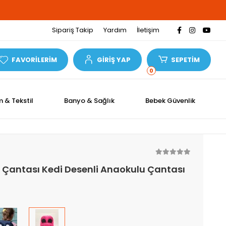
Sipariş Takip
Yardım
İletişim
FAVORİLERİM
GİRİŞ YAP
SEPETİM
0
m & Tekstil
Banyo & Sağlık
Bebek Güvenlik
 Çantası Kedi Desenli Anaokulu Çantası