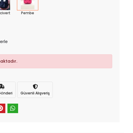
civert
Pembe
lerle
aktadır.
 Gönderi
Güvenli Alışveriş