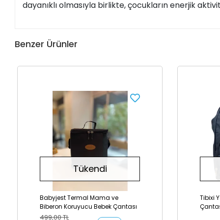
dayanıklı olmasıyla birlikte, çocukların enerjik aktiv
Benzer Ürünler
Tükendi
Babyjest Termal Mama ve
Tibixi 
Biberon Koruyucu Bebek Çantası
Çantas
Geçirm
499,00 TL