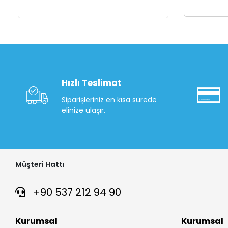
Hızlı Teslimat
Siparişleriniz en kısa sürede
elinize ulaşır.
Müşteri Hattı
+90 537 212 94 90
Kurumsal
Kurumsal