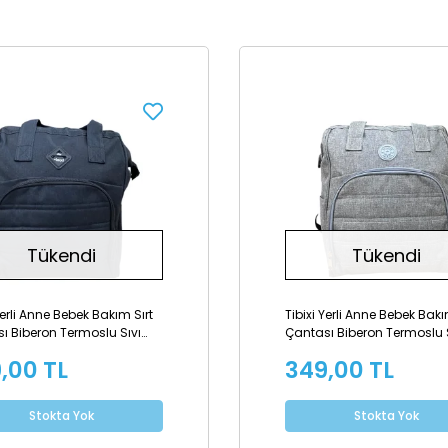
Tükendi
Tükendi
Yerli Anne Bebek Bakım Sırt
Tibixi Yerli Anne Bebek Bakı
ı Biberon Termoslu Sıvı
Çantası Biberon Termoslu 
ez Bebek Çantası - Siyah
Geçirmez Bebek Çantası - 
,00 TL
349,00 TL
Stokta Yok
Stokta Yok