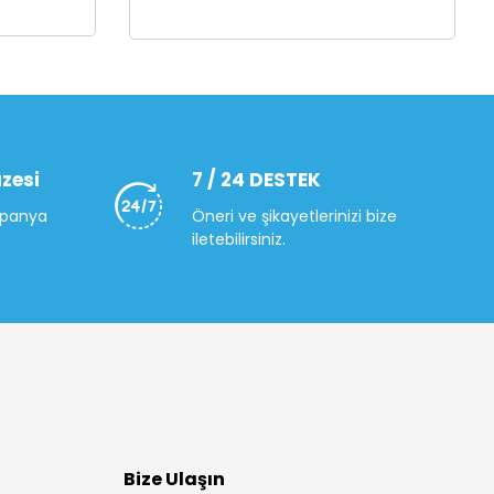
zesi
7 / 24 DESTEK
mpanya
Öneri ve şikayetlerinizi bize
iletebilirsiniz.
Bize Ulaşın