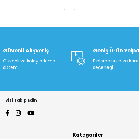
Güvenli Alışveriş
Geniş Ürün Yelpa
Güvenli ve kolay ödeme
Binlerce ürün ve ka
sistemi
seçeneği
Bizi Takip Edin
Kategoriler