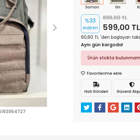
Somon
Gri
K
899,00 TL
%33
599,00 TL
indirim
60,60 TL 'den başlayan taks
Aynı gün kargoda!
Ürün stokta bulunmam
Favorilerime ekle
Hızlı Gönderi
Güvenli Alışv
15193954727