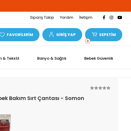
Sipariş Takip
Yardım
İletişim
FAVORİLERİM
GİRİŞ YAP
SEPETİM
0
m & Tekstil
Banyo & Sağlık
Bebek Güvenlik
bek Bakım Sırt Çantası - Somon