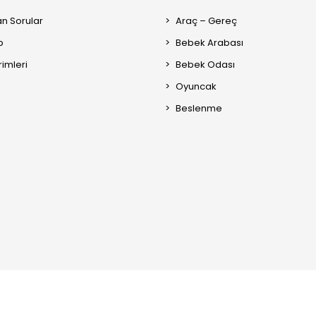
an Sorular
Araç – Gereç
p
Bebek Arabası
rimleri
Bebek Odası
Oyuncak
Beslenme