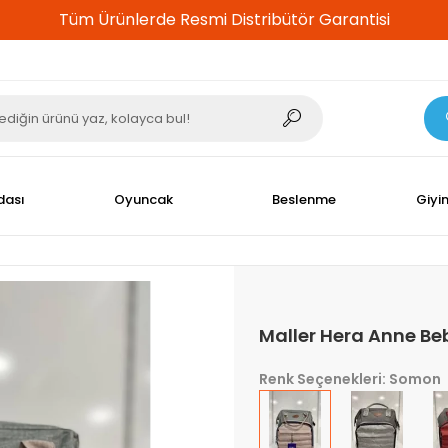
%100 Güvenli Alışveriş
dası
Oyuncak
Beslenme
Giyi
Maller Hera Anne Be
Renk Seçenekleri: Somon