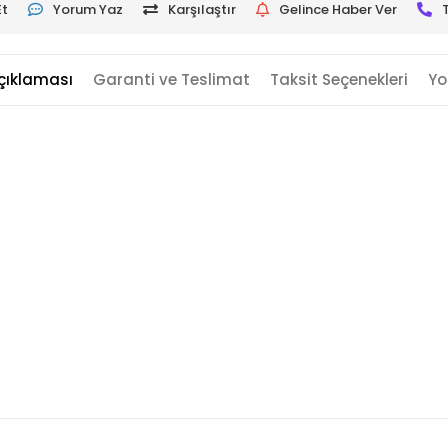
Et
Yorum Yaz
Karşılaştır
Gelince Haber Ver
çıklaması
Garanti ve Teslimat
Taksit Seçenekleri
Yo
ş