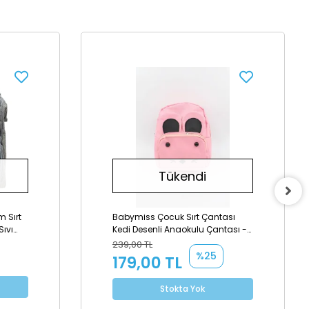
Tükendi
m Sırt
Babymiss Çocuk Sırt Çantası
Sıvı
Kedi Desenli Anaokulu Çantası -
Gri
Pudra
239,00 TL
%25
179,00 TL
Stokta Yok