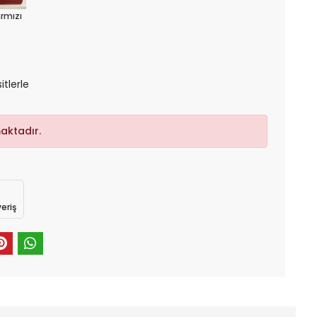
ırmızı
itlerle
aktadır.
eriş