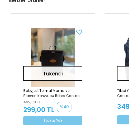
Benzer Ürünler
Tükendi
Babyjest Termal Mama ve
Tibixi 
Biberon Koruyucu Bebek Çantası
Çantas
Geçirm
499,00 TL
349
%40
299,00 TL
Stokta Yok